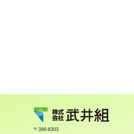
〒399-8303